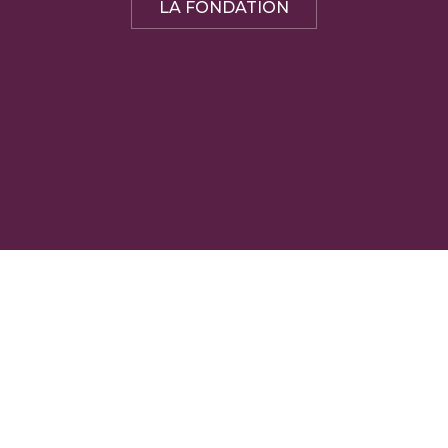
LA FONDATION
© Copyright 2026 |
Conditions d'utilisations
| Tous