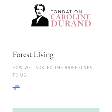
Passer
au
Toggle
contenu
Navigation
LA FONDATION
CAROLINE DURAND
Forest Living
CHAIRES ET PROJET
HOW WE TACKLED THE BRIEF GIVEN
TO US
NOUVELLES
CONTACT