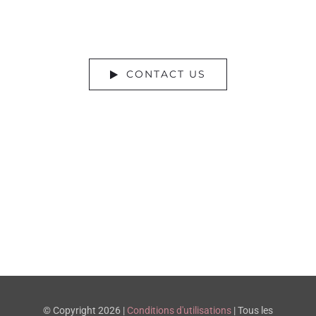
DO YOU HAVE A BIG IDEA WE CAN
HELP WITH?
CONTACT US
© Copyright 2026 |
Conditions d'utilisations
| Tous les